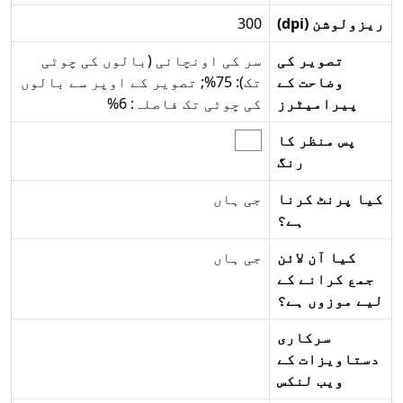
ریزولوشن (dpi)
300
تصویر کی
سر کی اونچائی (بالوں کی چوٹی
وضاحت کے
تک): 75%; تصویر کے اوپر سے بالوں
پیرامیٹرز
کی چوٹی تک فاصلہ: 6%
پس منظر کا
رنگ
کیا پرنٹ کرنا
جی ہاں
ہے؟
کیا آن لائن
جی ہاں
جمع کرانے کے
لیے موزوں ہے؟
سرکاری
دستاویزات کے
ویب لنکس