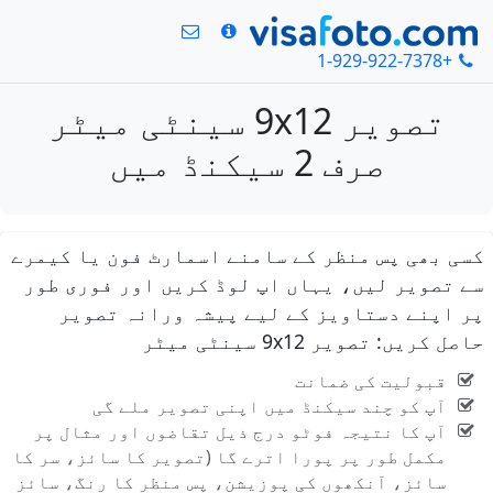
+1-929-922-7378
تصویر 9x12 سینٹی میٹر
صرف 2 سیکنڈ میں
کسی بھی پس منظر کے سامنے اسمارٹ فون یا کیمرے
سے تصویر لیں، یہاں اپ لوڈ کریں اور فوری طور
پر اپنے دستاویز کے لیے پیشہ ورانہ تصویر
حاصل کریں: تصویر 9x12 سینٹی میٹر
قبولیت کی ضمانت
آپ کو چند سیکنڈ میں اپنی تصویر ملے گی
آپ کا نتیجہ فوٹو درج ذیل تقاضوں اور مثال پر
مکمل طور پر پورا اترے گا (تصویر کا سائز، سر کا
سائز، آنکھوں کی پوزیشن، پس منظر کا رنگ، سائز