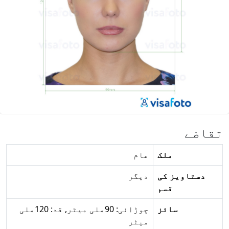
تقاضے
ملک
عام
دستاویز کی
دیگر
قسم
سائز
چوڑائی: 90ملی میٹر, قد: 120ملی
میٹر