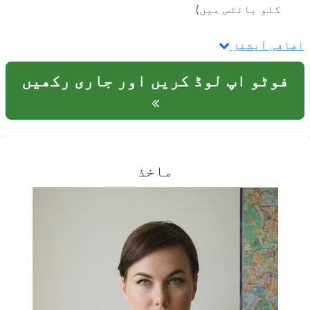
کلو بائٹس میں)
اضافی آپشنز
فوٹو اپ لوڈ کریں اور جاری رکھیں
ماخذ