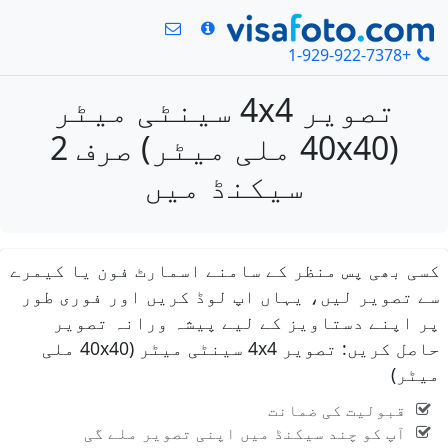
+1-929-922-7378
تصویر 4x4 سینٹی میٹر
(40x40 ملی میٹر) صرف 2
سیکنڈ میں
کسی بھی پس منظر کے سامنے اسمارٹ فون یا کیمرے
سے تصویر لیں، یہاں اپ لوڈ کریں اور فوری طور
پر اپنے دستاویز کے لیے پیشہ ورانہ تصویر
حاصل کریں: تصویر 4x4 سینٹی میٹر (40x40 ملی
میٹر)
قبولیت کی ضمانت
آپ کو چند سیکنڈ میں اپنی تصویر ملے گی