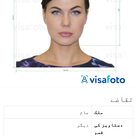
تقاضے
ملک
عام
دستاویز کی
دیگر
قسم