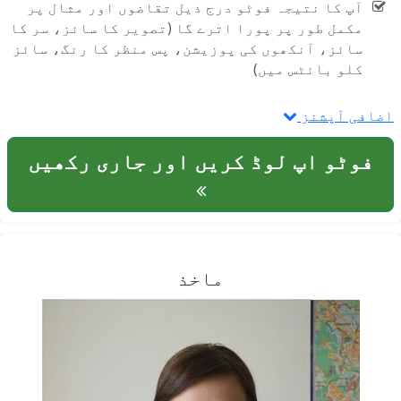
آپ کا نتیجہ فوٹو درج ذیل تقاضوں اور مثال پر
مکمل طور پر پورا اترے گا (تصویر کا سائز، سر کا
سائز، آنکھوں کی پوزیشن، پس منظر کا رنگ، سائز
کلو بائٹس میں)
اضافی آپشنز
فوٹو اپ لوڈ کریں اور جاری رکھیں
ماخذ