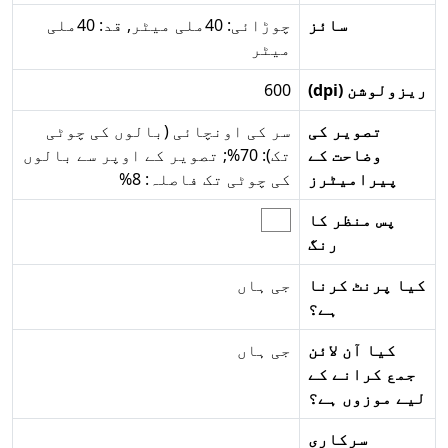
سائز
چوڑائی: 40ملی میٹر, قد: 40ملی
میٹر
ریزولوشن (dpi)
600
تصویر کی
سر کی اونچائی (بالوں کی چوٹی
وضاحت کے
تک): 70%; تصویر کے اوپر سے بالوں
پیرامیٹرز
کی چوٹی تک فاصلہ: 8%
پس منظر کا
رنگ
کیا پرنٹ کرنا
جی ہاں
ہے؟
کیا آن لائن
جی ہاں
جمع کرانے کے
لیے موزوں ہے؟
سرکاری