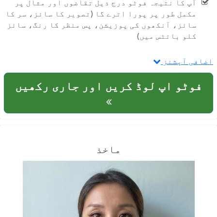
آپ کا نتیجہ فوٹو درج ذیل تقاضوں اور مثال پر
مکمل طور پر پورا اترے گا (تصویر کا سائز، سر کا
سائز، آنکھوں کی پوزیشن، پس منظر کا رنگ، سائز
کلو بائٹس میں)
اضافی آپشنز
فوٹو اپ لوڈ کریں اور جاری رکھیں
ماخذ