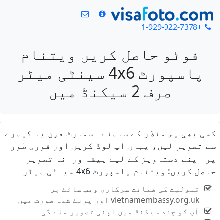
+1-929-922-7378
فوٹو حاصل کریں ویتنام
پاسپورٹ 4x6 سینٹی میٹر
صرف 2 سیکنڈ میں
کسی بھی پس منظر کے سامنے اسمارٹ فون یا کیمرے
سے تصویر لیں، یہاں اپ لوڈ کریں اور فوری طور
پر اپنے دستاویز کے لیے پیشہ ورانہ تصویر
حاصل کریں: ویتنام پاسپورٹ 4x6 سینٹی میٹر
قبولیت کی ضمانت سرکاری ویب سائٹ پر
vietnamembassy.org.uk اور پرنٹ شدہ صورت میں
آپ کو چند سیکنڈ میں اپنی تصویر ملے گی