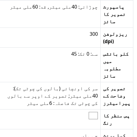
پاسپورٹ
چوڑائی: 40ملی میٹر, قد: 60ملی میٹر
تصویر کا
سائز
ریزولوشن
300
(dpi)
کلو بائٹس
سے: 0 تک: 45
میں
مطلوبہ
سائز
تصویر کی
سر کی اونچائی (بالوں کی چوٹی تک):
وضاحت کے
40ملی میٹر; تصویر کے اوپر سے بالوں
پیرامیٹرز
کی چوٹی تک فاصلہ: 6ملی میٹر
پس منظر کا
رنگ
کیا پرنٹ
جی ہاں