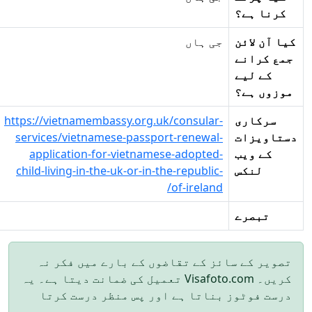
کرنا ہے؟
کیا آن لائن
جی ہاں
جمع کرانے
کے لیے
موزوں ہے؟
سرکاری
https://vietnamembassy.org.uk/consular-
دستاویزات
services/vietnamese-passport-renewal-
کے ویب
application-for-vietnamese-adopted-
لنکس
child-living-in-the-uk-or-in-the-republic-
of-ireland/
تبصرے
تصویر کے سائز کے تقاضوں کے بارے میں فکر نہ
کریں۔ Visafoto.com تعمیل کی ضمانت دیتا ہے۔ یہ
درست فوٹوز بناتا ہے اور پس منظر درست کرتا