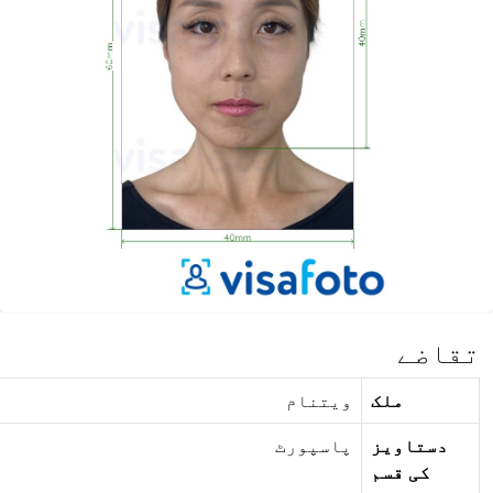
تقاضے
ملک
ویتنام
دستاویز
پاسپورٹ
کی قسم