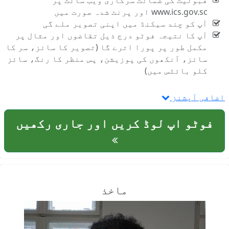
قبولیت کی ضمانت سرکاری ویب سائٹ پر
www.ics.gov.sc اور پرنٹ شدہ صورت میں
آپ کو چند سیکنڈ میں اپنی تصویر ملے گی
آپ کا نتیجہ فوٹو درج ذیل تقاضوں اور مثال پر
مکمل طور پر پورا اترے گا (تصویر کا سائز، سر کا
سائز، آنکھوں کی پوزیشن، پس منظر کا رنگ، سائز
کلو بائٹس میں)
اضافی آپشنز
فوٹو اپ لوڈ کریں اور جاری رکھیں
ماخذ