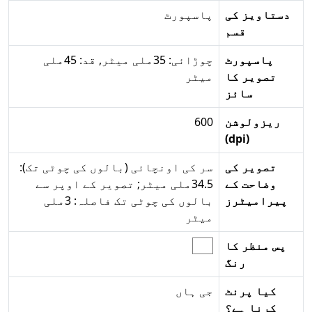
دستاویز کی
پاسپورٹ
قسم
پاسپورٹ
چوڑائی: 35ملی میٹر, قد: 45ملی
تصویر کا
میٹر
سائز
ریزولوشن
600
(dpi)
تصویر کی
سر کی اونچائی (بالوں کی چوٹی تک):
وضاحت کے
34.5ملی میٹر; تصویر کے اوپر سے
پیرامیٹرز
بالوں کی چوٹی تک فاصلہ: 3ملی
میٹر
پس منظر کا
رنگ
کیا پرنٹ
جی ہاں
کرنا ہے؟