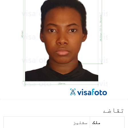
تقاضے
ملک
سشلیز