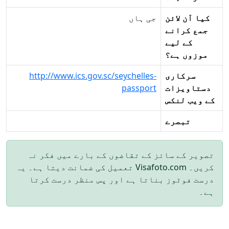
کیا آن لائن
جی ہاں
جمع کرانے
کے لیے
موزوں ہے؟
سرکاری
http://www.ics.gov.sc/seychelles-
دستاویزات
passport
کے ویب لنکس
تبصرے
تصویر کے سائز کے تقاضوں کے بارے میں فکر نہ
کریں۔ Visafoto.com تعمیل کی ضمانت دیتا ہے۔ یہ
درست فوٹوز بناتا ہے اور پس منظر درست کرتا
ہے۔