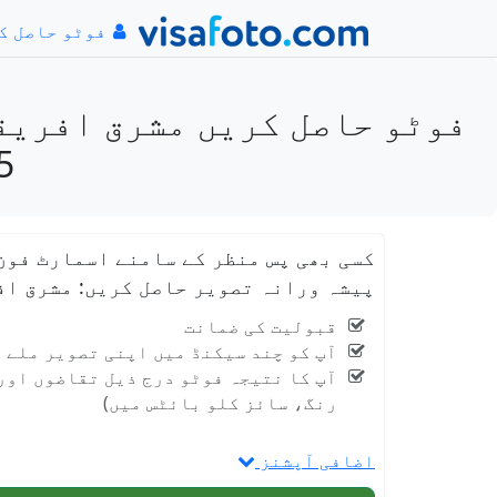
فوٹو حاصل ک
5 سینٹی میٹر) صرف 2 س
کسی بھی پس منظر کے سامنے اسمارٹ فون
پیشہ ورانہ تصویر حاصل کریں: مشرق افریقہ ویزا تصویر 2x2 انچ (روانڈا) (51
قبولیت کی ضمانت
آپ کو چند سیکنڈ میں اپنی تصویر ملے 
آپ کا نتیجہ فوٹو درج ذیل تقاضوں اور 
رنگ، سائز کلو بائٹس میں)
اضافی آپشنز