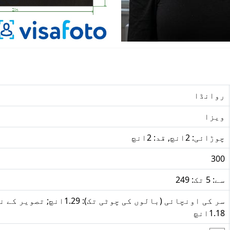
روانڈا
ویزا
چوڑائی: 2انچ, قد: 2انچ
300
سے: 5 تک: 249
سر کی اونچائی (بالوں کی چوٹ
1.18انچ