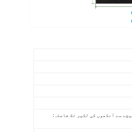
ی تک): 1.29انچ; تصویر کے نیچے سے آنکھوں کی لکیر تک فاصلہ: