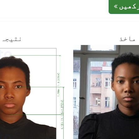
رکھیں
ماخذ
نتیجہ