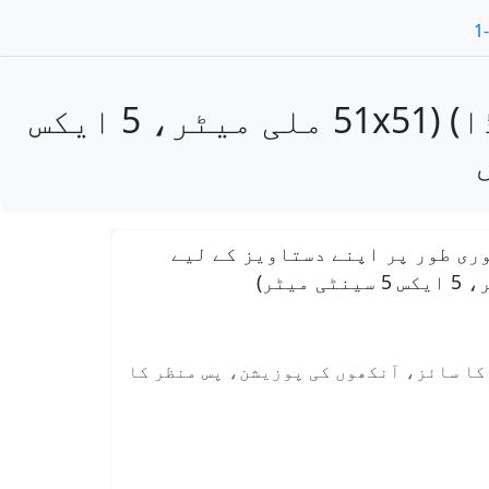
فوٹو حاصل کریں مشرق افریقہ ویزا تصویر 2x2 انچ (روانڈا) (51x51 ملی میٹر، 5 ایکس
ری طور پر اپنے دستاویز کے لیے
 کا سائز، آنکھوں کی پوزیشن، پس منظر کا