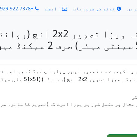
ریں
فوٹو کی ضروریات
رابطے
+1-929-922-7378
یکنڈ میں
 یا کیمرے سے تصویر لیں، یہاں اپ لوڈ کریں اور فو
51x ملی میٹر، 5 ایکس 5 سینٹی میٹر)
گی
مثال پر مکمل طور پر پورا اترے گا (تصویر کا سائز، سر