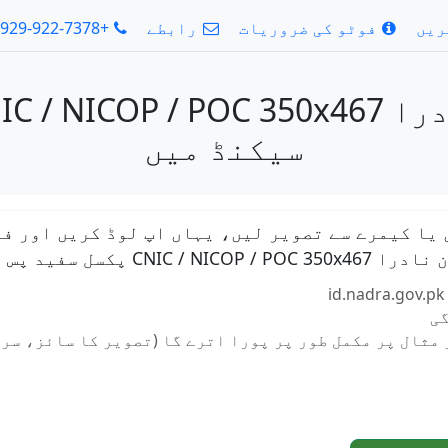
ریں
فوٹو کی ضروریات
رابطے
+1-929-922-7378
سیکنڈ میں
 یا کیمرے سے تصویر لیں، یہاں اپ لوڈ کریں اور فو
سل سفید پس منظر
گی
مثال پر مکمل طور پر پورا اترے گا (تصویر کا سائز، سر