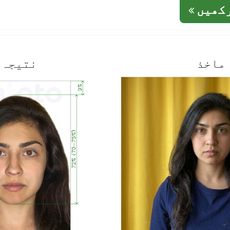
رکھیں
ماخذ
نتیجہ