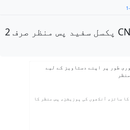
فوٹو حاصل کریں پاکستان نادرا CNIC / NICOP / POC 350x467 پکسل سفید پس منظر صرف 2
ری طور پر اپنے دستاویز کے لیے
 کا سائز، آنکھوں کی پوزیشن، پس منظر کا