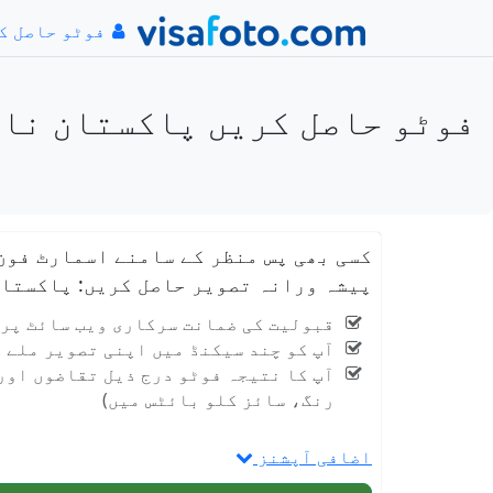
فوٹو حاصل ک
کسی بھی پس منظر کے سامنے اسمارٹ فون
پیشہ ورانہ تصویر حاصل کریں: پاکستان نادرا CNIC / NICOP / POC 350x467 پک
قبولیت کی ضمانت سرکاری ویب سائٹ پر id.nadra.gov.pk
آپ کو چند سیکنڈ میں اپنی تصویر ملے 
آپ کا نتیجہ فوٹو درج ذیل تقاضوں اور 
رنگ، سائز کلو بائٹس میں)
اضافی آپشنز