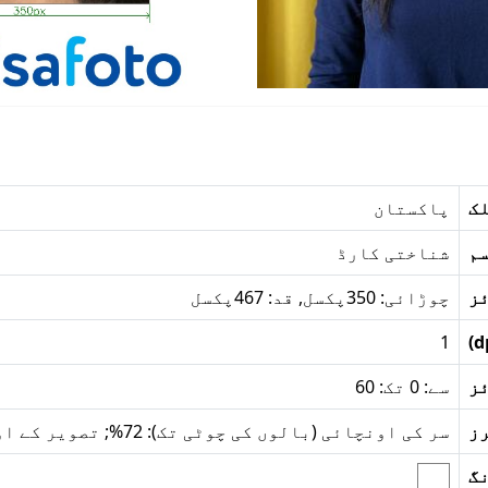
ک
پاکستان
م
شناختی کارڈ
ز
چوڑائی: 350پکسل, قد: 467پکسل
1
ز
سے: 0 تک: 60
ز
سر کی اونچائی (بالوں کی چوٹی تک): 72%; تصویر کے اوپر سے بالوں کی چوٹی تک فاصلہ: 9%
نگ