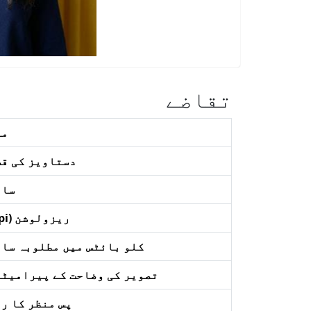
تقاضے
مل
دستاویز کی قس
سائ
ریزولوشن (dpi)
کلو بائٹس میں مطلوبہ سائ
تصویر کی وضاحت کے پیرامیٹر
پس منظر کا ر