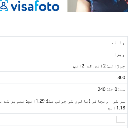
پانامہ
ویزا
چوڑائی: 2انچ, قد: 2انچ
300
سے: 0 تک: 240
سر کی اونچائی (بالوں کی چوٹ
1.18انچ