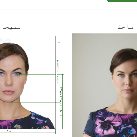
ماخذ
نتیجہ