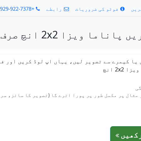
ریں
فوٹو کی ضروریات
رابطے
+1-929-922-7378
ویزا 2x2 انچ صرف 2 سیکنڈ میں
 یا کیمرے سے تصویر لیں، یہاں اپ لوڈ کریں اور فو
2x انچ
گی
مثال پر مکمل طور پر پورا اترے گا (تصویر کا سائز، سر
رکھیں