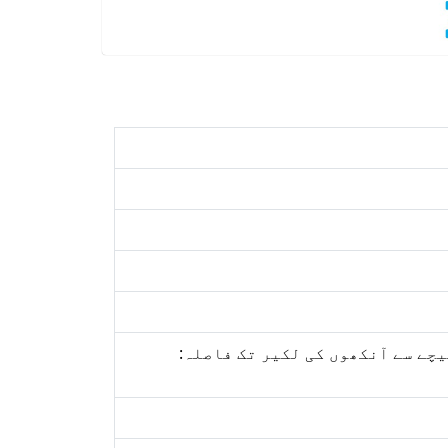
ی تک): 1.29انچ; تصویر کے نیچے سے آنکھوں کی لکیر تک فاصلہ: