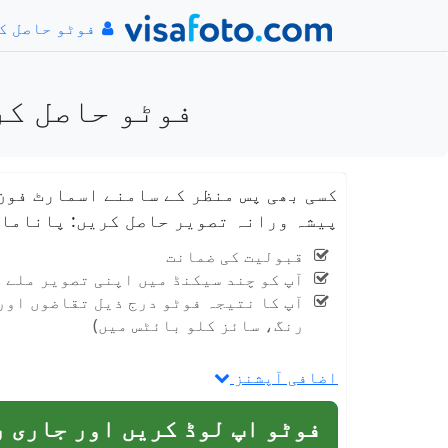
فوٹو حاصل ک
فوٹو حاصل کریں پاناما 
کسی بھی پس منظر کے سامنے اسمارٹ فون
پیشہ ورانہ تصویر حاصل کریں: پاناما ویزا 2
قبولیت کی ضمانت
آپ کو چند سیکنڈ میں اپنی تصویر ملے 
آپ کا نتیجہ فوٹو درج ذیل تقاضوں اور 
رنگ، سائز کلو بائٹس میں)
اضافی آپشنز
فوٹو اپ لوڈ کریں اور جاری 