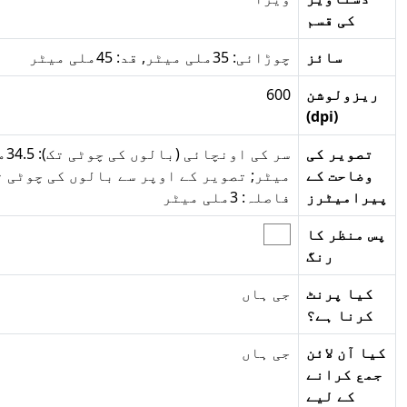
کی قسم
سائز
چوڑائی: 35ملی میٹر, قد: 45ملی میٹر
ولوشن
600
(dpi)
ویر کی
سر کی اونچائی (بالوں کی چوٹی تک): 34.5ملی
احت کے
میٹر; تصویر کے اوپر سے بالوں کی چوٹی تک
میٹرز
فاصلہ: 3ملی میٹر
نظر کا
رنگ
ا پرنٹ
جی ہاں
نا ہے؟
آن لائن
جی ہاں
 کرانے
کے لیے