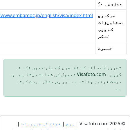
وں ہے؟
رکاری
http://www.embamoc.jp/english/visa/index.html
ویزات
کے ویب
لنکس
تبصرے
یر کے سائز کے تقاضوں کے بارے میں فکر نہ
کریں۔ Visafoto.com تعمیل کی ضمانت دیتا ہے۔ یہ
ت فوٹوز بناتا ہے اور پس منظر درست کرتا
ہوم
|
فوٹو کی ضروریات
|