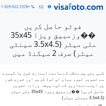
+1-929-922-7378
فوٹو حاصل کریں
��وزمبیق ویزا 35x45
ملی میٹر (3.5x4.5 سینٹی
یٹر) صرف 2 سیکنڈ میں
ھی پس منظر کے سامنے اسمارٹ فون یا کیمرے
ویر لیں، یہاں اپ لوڈ کریں اور فوری طور
نے دستاویز کے لیے پیشہ ورانہ تصویر
حاصل کریں: ��وزمبیق ویزا 35x45 ملی میٹر