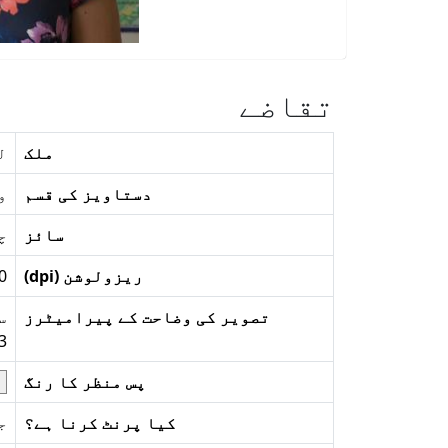
تقاضے
ملک
ل
دستاویز کی قسم
و
سائز
چوڑا
ریزولوشن (dpi)
0
تصویر کی وضاحت کے پیرامیٹرز
3ملی می
پس منظر کا رنگ
کیا پرنٹ کرنا ہے؟
ج