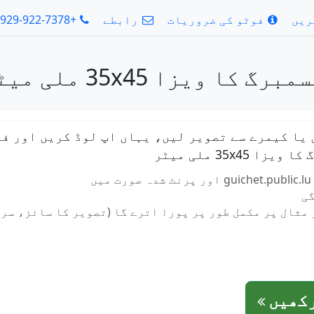
ریں
فوٹو کی ضروریات
رابطے
+1-929-922-7378
35 ملی میٹر صرف 2 سیکنڈ میں
 یا کیمرے سے تصویر لیں، یہاں اپ لوڈ کریں اور فو
35x ملی میٹر
گی
مثال پر مکمل طور پر پورا اترے گا (تصویر کا سائز، سر
رکھیں