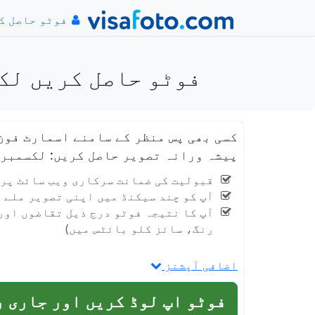
فوٹو حاصل ک
فوٹو حاصل کریں لکسمبرگ کا ویزا x45
کسی بھی پس منظر کے سامنے اسمارٹ فون
پیشہ ورانہ تصویر حاصل کریں: لکسمبرگ کا ویزا 45
قبولیت کی ضمانت سرکاری ویب سائٹ پر guichet.public.lu اور پرنٹ شدہ صورت میں
آپ کو چند سیکنڈ میں اپنی تصویر ملے 
آپ کا نتیجہ فوٹو درج ذیل تقاضوں اور 
رنگ، سائز کلو بائٹس میں)
اضافی آپشنز
فوٹو اپ لوڈ کریں اور جاری 