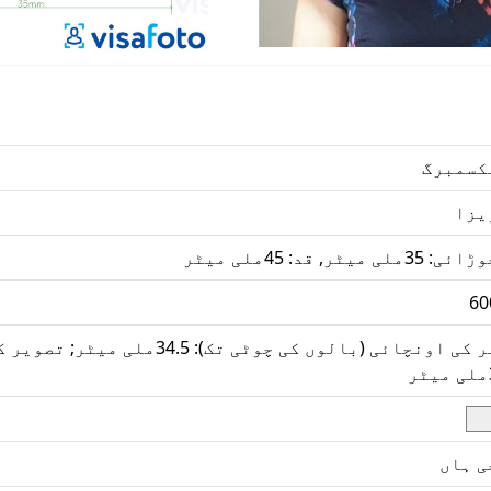
کسمبرگ
یزا
ئی: 35ملی میٹر, قد: 45ملی میٹر
60
سر کی اونچائی (بالوں کی چوٹی ت
ٹر
ی ہاں