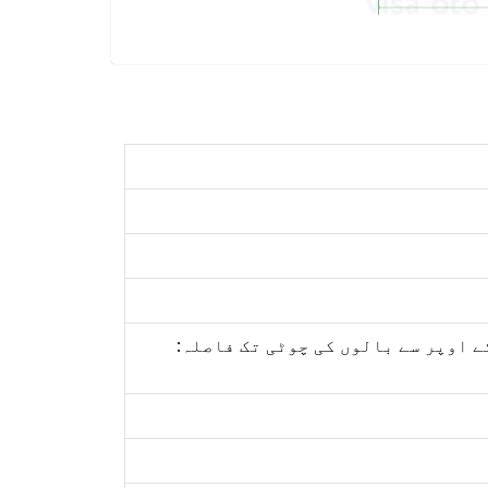
ک): 34.5ملی میٹر; تصویر کے اوپر سے بالوں کی چوٹی تک فاصلہ: