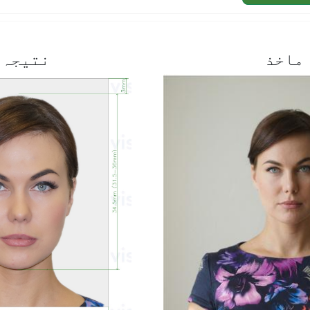
ماخذ
نتیجہ