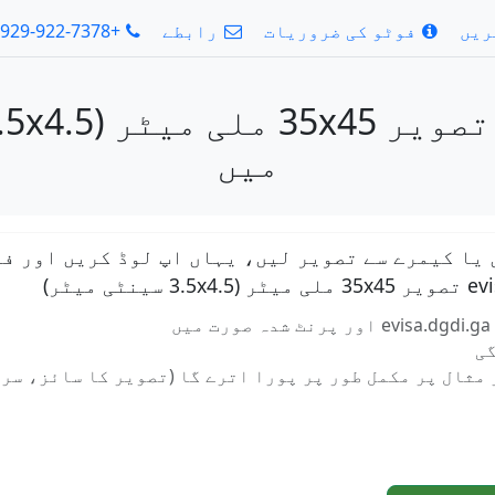
ریں
فوٹو کی ضروریات
رابطے
+1-929-922-7378
میں
 یا کیمرے سے تصویر لیں، یہاں اپ لوڈ کریں اور فو
گی
مثال پر مکمل طور پر پورا اترے گا (تصویر کا سائز، سر