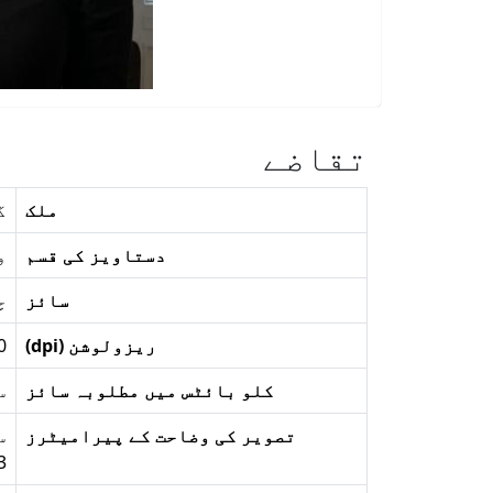
تقاضے
ملک
گ
دستاویز کی قسم
و
سائز
چوڑ
ریزولوشن (dpi)
0
کلو بائٹس میں مطلوبہ سائز
سے:
تصویر کی وضاحت کے پیرامیٹرز
3ملی م