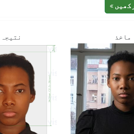
رکھیں
ماخذ
نتیجہ