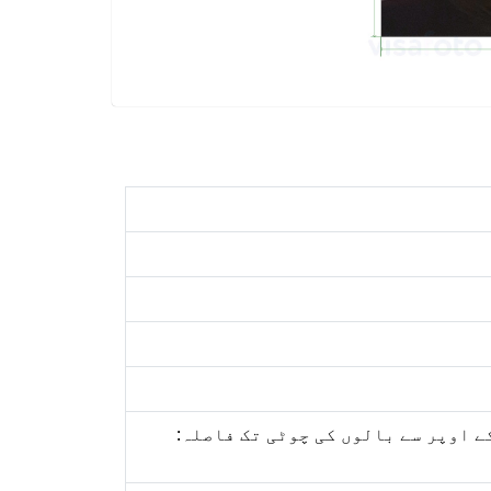
تک): 34.5ملی میٹر; تصویر کے اوپر سے بالوں کی چوٹی تک فاصلہ: