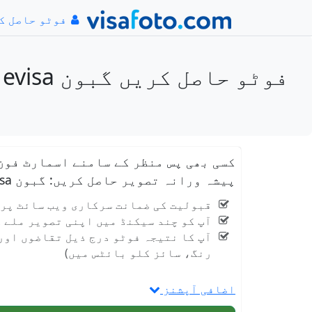
فوٹو حاصل ک
کسی بھی پس منظر کے سامنے اسمارٹ فون
پیشہ ورانہ تصویر حاصل کریں: گبون evisa تصویر 35x45 ملی میٹر (3.5x4.5 سینٹی میٹر)
قبولیت کی ضمانت سرکاری ویب سائٹ پر evisa.dgdi.ga اور پرنٹ شدہ صورت میں
آپ کو چند سیکنڈ میں اپنی تصویر ملے 
آپ کا نتیجہ فوٹو درج ذیل تقاضوں اور 
رنگ، سائز کلو بائٹس میں)
اضافی آپشنز