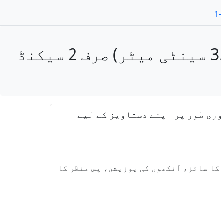
فوٹو حاصل کریں گبون evisa تصویر 35x45 ملی میٹر (3.5x4.5 سینٹی میٹر) صرف 2 سیکنڈ
ری طور پر اپنے دستاویز کے لیے
 کا سائز، آنکھوں کی پوزیشن، پس منظر کا