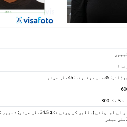
یبون
یزا
ائی: 35ملی میٹر, قد: 45ملی میٹر
60
 5 تک: 300
سر کی اونچائی (بالوں کی چوٹی 
یٹر