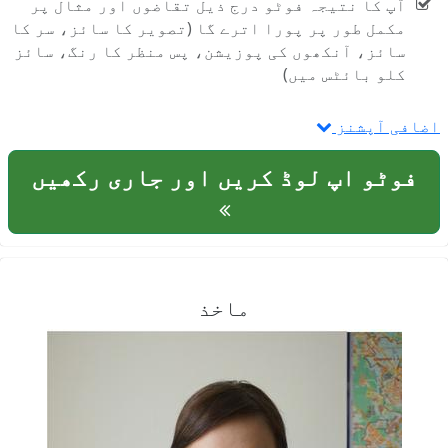
آپ کا نتیجہ فوٹو درج ذیل تقاضوں اور مثال پر
مکمل طور پر پورا اترے گا (تصویر کا سائز، سر کا
سائز، آنکھوں کی پوزیشن، پس منظر کا رنگ، سائز
کلو بائٹس میں)
افی آپشنز
فوٹو اپ لوڈ کریں اور جاری رکھیں
ماخذ