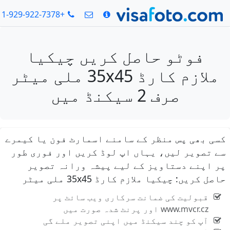
+1-929-922-7378
فوٹو حاصل کریں چیکیا
ملازم کارڈ 35x45 ملی میٹر
صرف 2 سیکنڈ میں
ی بھی پس منظر کے سامنے اسمارٹ فون یا کیمرے
 تصویر لیں، یہاں اپ لوڈ کریں اور فوری طور
 اپنے دستاویز کے لیے پیشہ ورانہ تصویر
 کریں: چیکیا ملازم کارڈ 35x45 ملی میٹر
قبولیت کی ضمانت سرکاری ویب سائٹ پر
www.mvcr.cz اور پرنٹ شدہ صورت میں
آپ کو چند سیکنڈ میں اپنی تصویر ملے گی