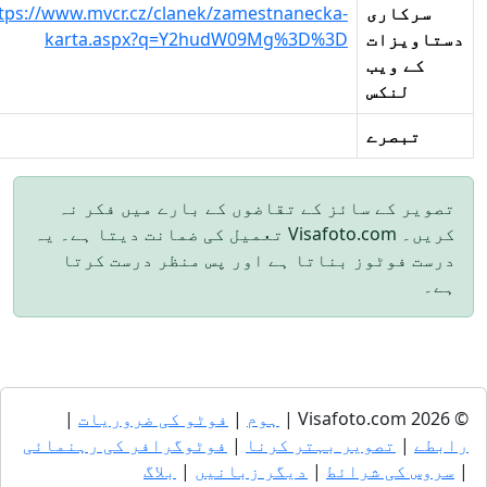
سرکاری
https://www.mvcr.cz/clanek/zamestnanecka-
ستاویزات
karta.aspx?q=Y2hudW09Mg%3D%3D
کے ویب
لنکس
تبصرے
تصویر کے سائز کے تقاضوں کے بارے میں فکر نہ
کریں۔ Visafoto.com تعمیل کی ضمانت دیتا ہے۔ یہ
درست فوٹوز بناتا ہے اور پس منظر درست کرتا
ہے۔
© 2026 V
ہوم
|
فوٹو کی ضروریات
|
ابطے
|
تصویر بہتر کرنا
|
فوٹوگرافر کی رہنمائی
سروس کی شرائط
|
دیگر زبانیں
|
بلاگ