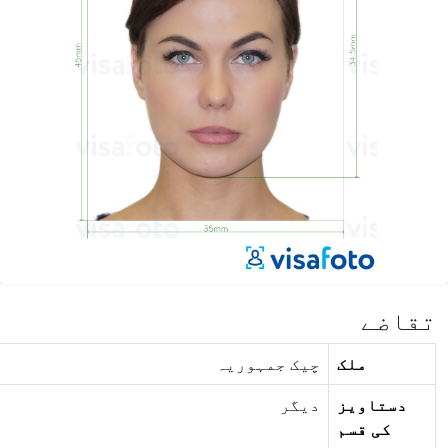
قاضے
ملک
چیک جمہوریہ
دستاویز
دیگر
کی قسم