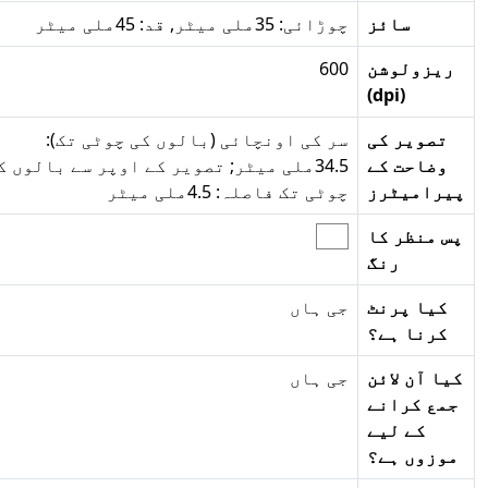
سائز
چوڑائی: 35ملی میٹر, قد: 45ملی میٹر
ریزولوشن
600
(dpi)
تصویر کی
سر کی اونچائی (بالوں کی چوٹی تک):
وضاحت کے
34.5ملی میٹر; تصویر کے اوپر سے بالوں کی
یرامیٹرز
چوٹی تک فاصلہ: 4.5ملی میٹر
س منظر کا
رنگ
کیا پرنٹ
جی ہاں
کرنا ہے؟
یا آن لائن
جی ہاں
جمع کرانے
کے لیے
موزوں ہے؟