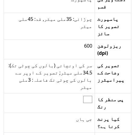
قسم
پاسپورٹ
چوڑائی: 35ملی میٹر, قد: 45ملی
تصویر کا
میٹر
سائز
ریزولوشن
600
(dpi)
تصویر کی
سر کی اونچائی (بالوں کی چوٹی تک):
وضاحت کے
34.5ملی میٹر; تصویر کے اوپر سے
پیرامیٹرز
بالوں کی چوٹی تک فاصلہ: 3ملی
میٹر
پس منظر کا
رنگ
کیا پرنٹ
جی ہاں
کرنا ہے؟