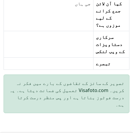
کیا آن لائن
جی ہاں
جمع کرانے
کے لیے
موزوں ہے؟
سرکاری
دستاویزات
کے ویب لنکس
تبصرے
تصویر کے سائز کے تقاضوں کے بارے میں فکر نہ
کریں۔ Visafoto.com تعمیل کی ضمانت دیتا ہے۔ یہ
درست فوٹوز بناتا ہے اور پس منظر درست کرتا
ہے۔