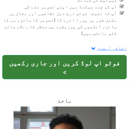
قبولیت کی ضمانت
آپ کو چند سیکنڈ میں اپنی تصویر ملے گی
آپ کا نتیجہ فوٹو درج ذیل تقاضوں اور مثال پر
مکمل طور پر پورا اترے گا (تصویر کا سائز، سر کا
سائز، آنکھوں کی پوزیشن، پس منظر کا رنگ، سائز
کلو بائٹس میں)
اضافی آپشنز
فوٹو اپ لوڈ کریں اور جاری رکھیں
ماخذ